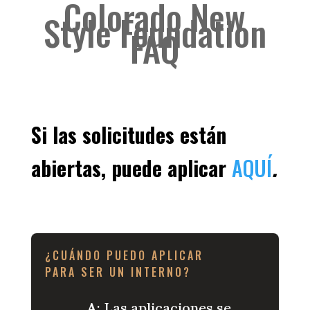
Colorado New
Style Foundation
FAQ
Si las solicitudes están
abiertas, puede aplicar
AQUÍ
.
¿CUÁNDO PUEDO APLICAR
PARA SER UN INTERNO?
A
: Las aplicaciones se